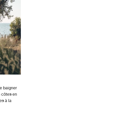
se baigner
s côtes en
es à la