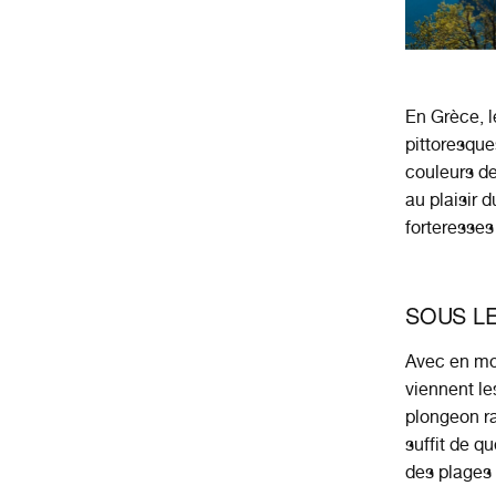
En Grèce, l
pittoresques
couleurs d
au plaisir d
forteresses
SOUS LE
Avec en mo
viennent le
plongeon ra
suffit de q
des plages