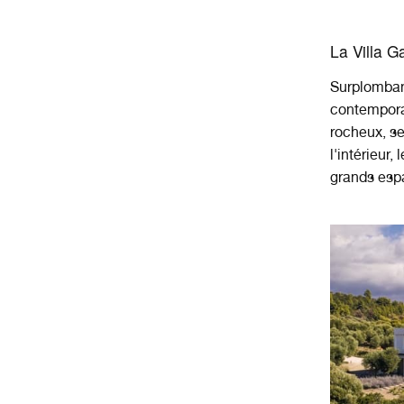
La Villa G
Surplomban
contemporai
rocheux, s
l'intérieur,
grands espa