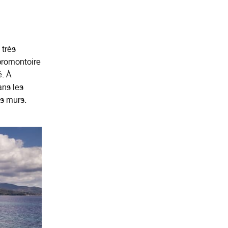
 très
 promontoire
. À
dans les
es murs.