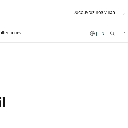
Découvrez nos villas
llectionist
| EN
l