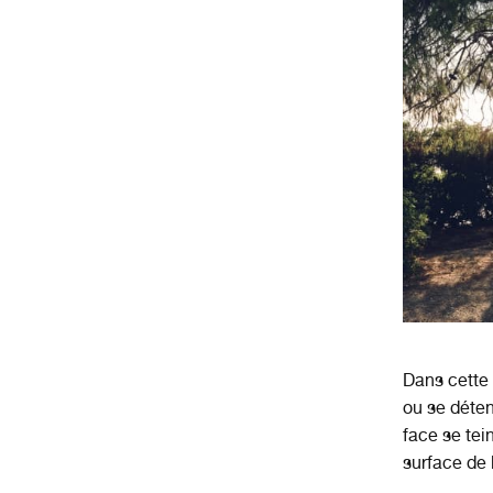
Dans cette v
ou se déten
face se tei
surface de 