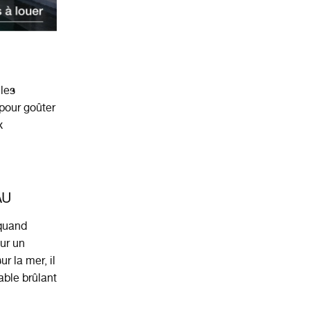
 les
pour goûter
x
AU
 quand
ur un
r la mer, il
able brûlant