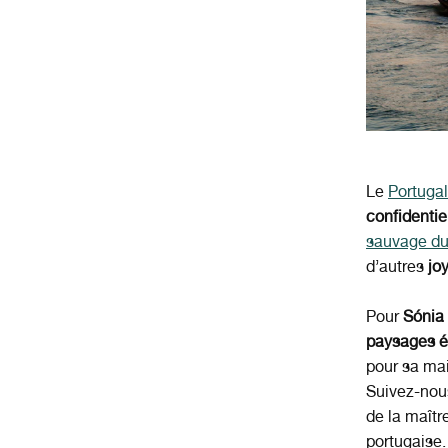
Le
Portugal
confidentie
sauvage du
d’autres
jo
Pour
Sónia
paysages é
pour sa ma
Suivez-nou
de la maîtr
portugaise.