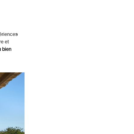
périences
re et
u bien