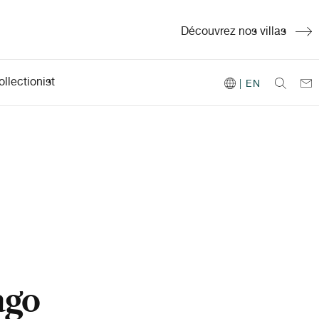
Découvrez nos villas
llectionist
| EN
ago