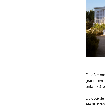
Du côté mat
grand-père,
enfants
à pr
Du côté de 
été au prem