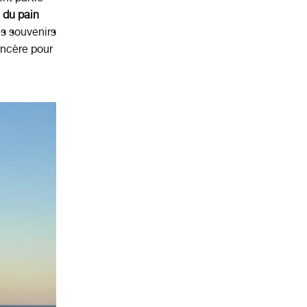
e
du pain
es souvenirs
incère pour