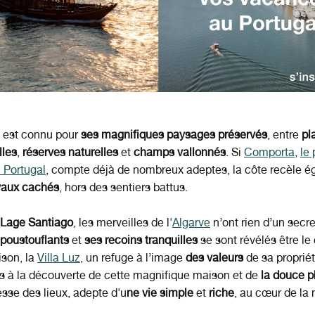
est connu pou
r
ses magnifiques paysages préservés
, entre
pl
lles
,
réserves naturelles
et
champs vallonnés
. Si
Comporta
,
le 
 Portugal
, compte déjà de nombreux adeptes, la côte recèle 
yaux cachés
, hors des sentiers battus.
 Lage Santiago
, les merveilles de l'
Algarve
n’ont rien d’un secre
poustouflants
et
ses
recoins tranquilles
se sont révélés être le
ison, la
Villa Luz
, un refuge à l’image
des valeurs
de sa propriét
s à la découverte de cette magnifique maison et de
la douce p
esse des lieux, adepte d'u
ne vie simple
et
riche
, au cœur de la 