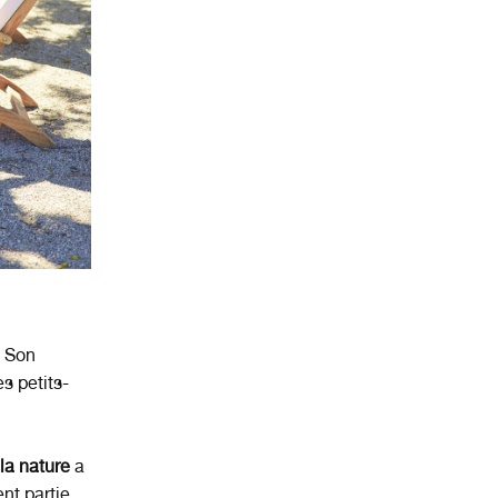
. Son
s petits-
la nature
a
ent partie