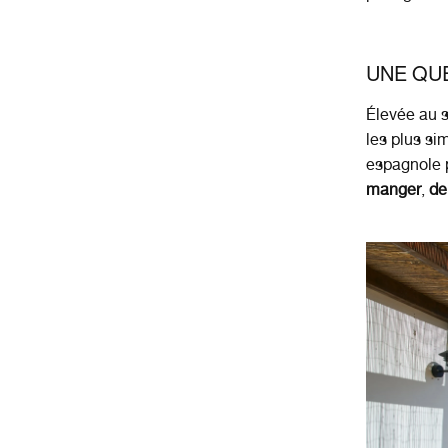
UNE QU
Élevée au s
les plus si
espagnole p
manger
,
de