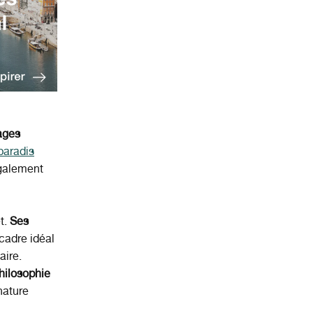
ages
paradis
également
t.
Ses
 cadre idéal
aire.
hilosophie
nature