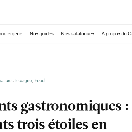
onciergerie
Nos guides
Nos catalogues
A propos du Co
nations
Espagne
Food
,
,
nts gastronomiques : 
ts trois étoiles en