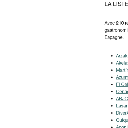
LA LIST
Avec
210 r
gastronomiq
Espagne.
Arzak
Akela
Martí
Azur
El Ce
Cena
ABaC
Lasar
Dive
Quiqu
Aponi