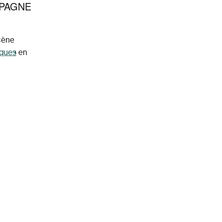
SPAGNE
cène
iques
en