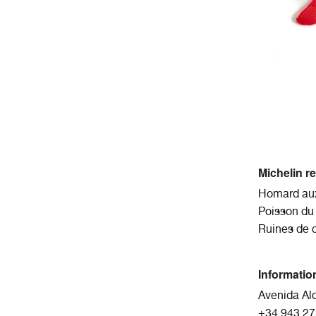
Michelin 
Homard aux
Poisson du 
Ruines de c
Informatio
Avenida Alc
+34 943 27