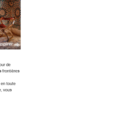
our de
s frontières
 en toute
, vous