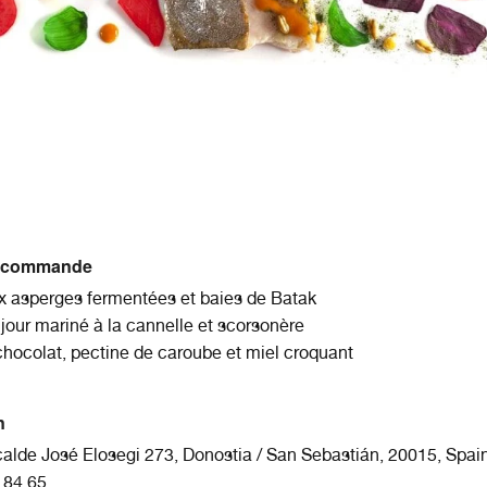
recommande
 asperges fermentées et baies de Batak
jour mariné à la cannelle et scorsonère
hocolat, pectine de caroube et miel croquant
n
alde José Elosegi 273, Donostia / San Sebastián, 20015, Spai
 84 65