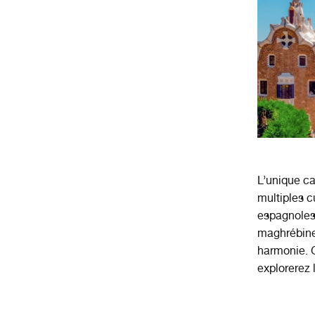
L’unique ca
multiples c
espagnoles 
maghrébine
harmonie. 
explorerez 