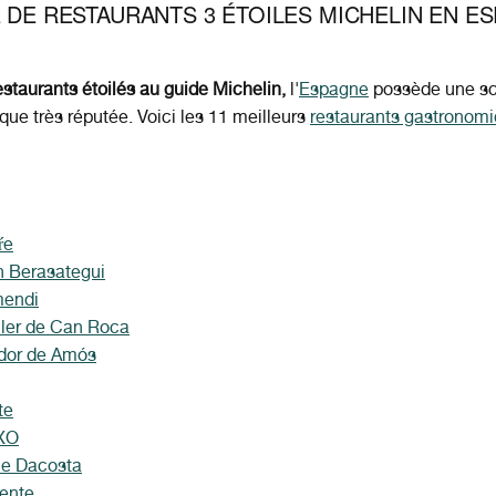
E DE RESTAURANTS 3 ÉTOILES MICHELIN EN E
estaurants étoilés au guide Michelin,
l'
Espagne
possède une s
ue très réputée. Voici les 11 meilleurs
restaurants gastronom
ŕe
n Berasategui
mendi
ller de Can Roca
dor de Amós
te
rXO
e Dacosta
ente