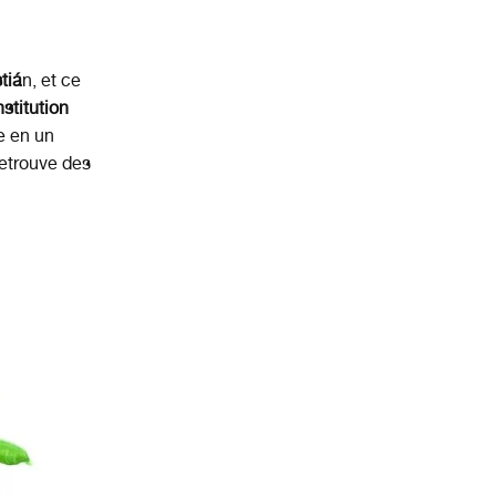
tiá
n, et ce
nstitution
e en un
retrouve des