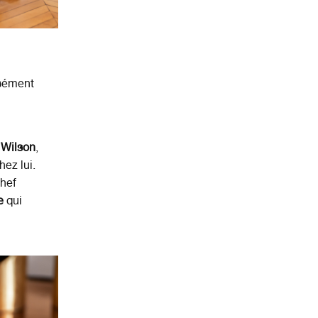
isément
 Wilson
,
hez lui.
chef
e
qui