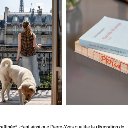
raffinée
”, c’est ainsi que Pierre-Yves qualifie la
décoration
de