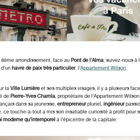
 8ème arrondissement, face au
Pont de l'Alma
, suivez-nous à 
 d’un
havre de paix très particulier
, l’
Appartement Wilson
.
r la
Ville Lumière
et ses multiples visages, il y a plusieurs face
é de
Pierre-Yves Chamla
, propriétaire de l’Appartement Wilso
rançais
dans sa jeunesse,
entrepreneur
pluriel,
ingénieur
passio
, ce touche-à-tout a mis son insatiable curiosité à profit pour 
si moderne qu’intemporel
à l’épicentre de la capitale.