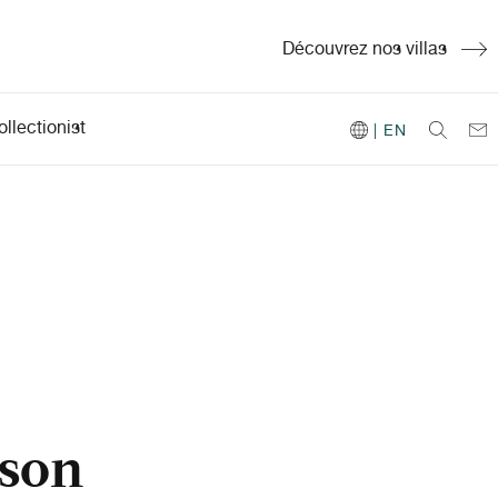
Découvrez nos villas
llectionist
| EN
lson