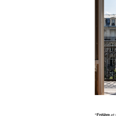
“
Entière
et