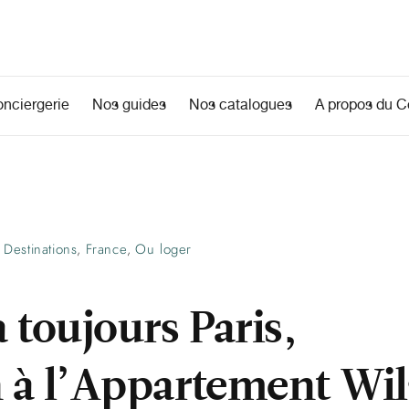
onciergerie
Nos guides
Nos catalogues
A propos du Co
Destinations
France
Ou loger
,
,
a toujours Paris,
n à l’Appartement Wi