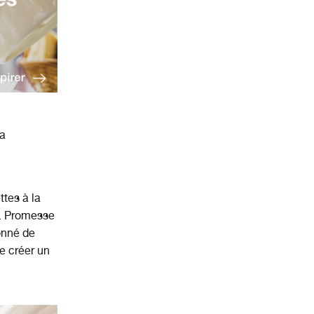
la
ttes à la
n. Promesse
nné de
se créer un