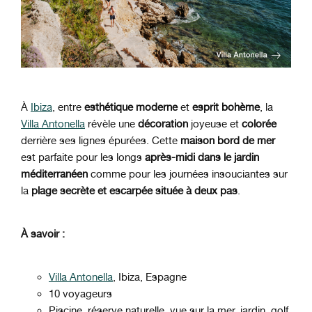
À
Ibiza
, entre
esthétique moderne
et
esprit bohème
, la
Villa Antonella
révèle une
décoration
joyeuse et
colorée
derrière ses lignes épurées. Cette
maison bord de mer
est parfaite pour les longs
après-midi dans le jardin
méditerranéen
comme pour les journées insouciantes sur
la
plage secrète et escarpée située à deux pas
.
À savoir :
Villa Antonella
, Ibiza, Espagne
10 voyageurs
Piscine, réserve naturelle, vue sur la mer, jardin, golf