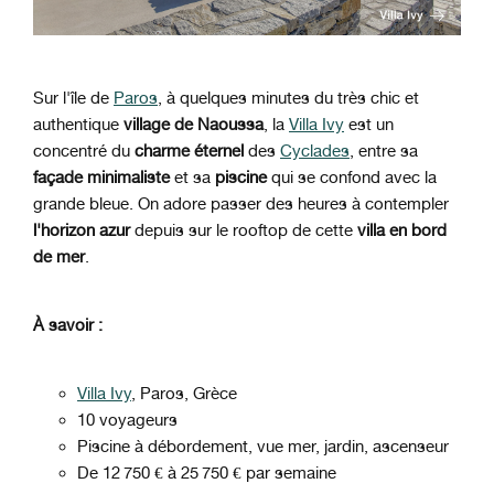
Sur l'île de
Paros
, à quelques minutes du très chic et
authentique
village de Naoussa
, la
Villa Ivy
est un
concentré du
charme éternel
des
Cyclades
, entre sa
façade minimaliste
et sa
piscine
qui se confond avec la
grande bleue. On adore passer des heures à contempler
l'horizon azur
depuis sur le rooftop de cette
villa en bord
de mer
.
À savoir :
Villa Ivy
, Paros, Grèce
10 voyageurs
Piscine à débordement, vue mer, jardin, ascenseur
De 12 750 € à 25 750 € par semaine