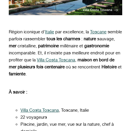
Région iconique d'
Italie
par excellence, la
Toscane
semble
parfois rassembler
tous les charmes
:
nature
sauvage,
mer
cristalline,
patrimoine
millénaire et
gastronomie
incomparable. Et, il n'existe pas meilleure endroit pour en
profiter que la
Villa Costa Toscana
,
maison en bord de
mer plusieurs fois centenaire
où se rencontrent
Histoire
et
farniente
.
À savoir :
Villa Costa Toscana
, Toscane, Italie
22 voyageurs
Piscine, jardin, vue mer, vue sur la nature, chef à