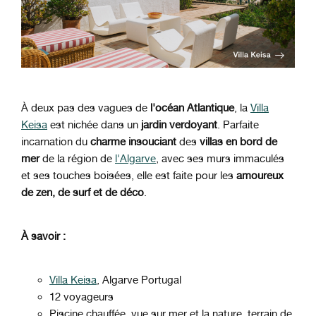
À deux pas des vagues de
l'océan Atlantique
, la
Villa
Keisa
est nichée dans un
jardin verdoyant
. Parfaite
incarnation du
charme insouciant
des
villas en bord de
mer
de la région de
l'Algarve
, avec ses murs immaculés
et ses touches boisées, elle est faite pour les
amoureux
de zen, de surf et de déco
.
À savoir :
Villa Keisa
, Algarve Portugal
12 voyageurs
Piscine chauffée, vue sur mer et la nature, terrain de