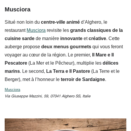
Musciora
Situé non loin du
centre-ville animé
d’Alghero, le
restaurant
Musciora
revisite les
grands classiques de la
cuisine sarde
de manière
innovante
et
créative
. Cette
auberge propose
deux menus gourmets
qui vous feront
voyager au cœur de la région.
Le premier,
Il Mare e Il
Pescatore
(La Mer et le Pêcheur), multiplie les
délices
marins
. Le second,
La Terra e Il Pastore
(La Terre et le
Berger), met à l’honneur le
terroir de Sardaigne
.
Musciora
Via Giuseppe Mazzini, 59, 07041 Alghero SS, Italie