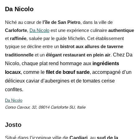
Da Nicolo
Niché au cœur de
l’île de San Pietro
, dans la ville de
Carloforte
,
Da Nicolo
est une expérience culinaire
authentique
et
raffinée
, saluée par le guide Michelin. Cet établissement
typique se décline entre un
bistrot aux allures de taverne
traditionnelle
et un
élégant restaurant en plein air
.
Chez Da
Nicolo, chaque plat rend hommage aux
ingrédients
locaux
, comme le
filet de bœuf sarde
, accompagné d’un
délicieux caviar d’aubergines et de tomates cerise
confites.
Da Nicolo
Corso Cavour, 32, 09014 Carloforte SU, Italie
Josto
Situé dans l’iconique ville de
Cagliari
, au
sud de la