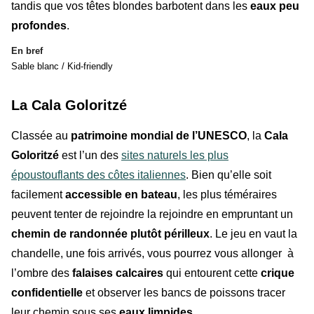
tandis que vos têtes blondes barbotent dans les
eaux peu
profondes
.
En bref
Sable blanc / Kid-friendly
La Cala Goloritzé
Classée au
patrimoine mondial de l’UNESCO
, la
Cala
Goloritzé
est l’un des
sites naturels les plus
époustouflants des côtes italiennes
. Bien qu’elle soit
facilement
accessible en bateau
, les plus téméraires
peuvent tenter de rejoindre la rejoindre en empruntant un
chemin de randonnée plutôt périlleux
. Le jeu en vaut la
chandelle, une fois arrivés, vous pourrez vous allonger à
l’ombre des
falaises calcaires
qui entourent cette
crique
confidentielle
et observer les bancs de poissons tracer
leur chemin sous ses
eaux limpides
.