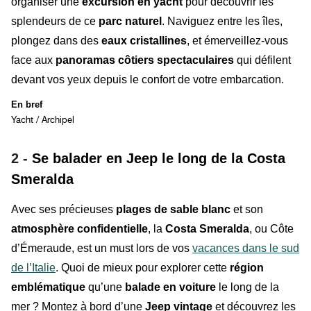
organiser une
excursion en yacht
pour découvrir les
splendeurs de ce
parc naturel
. Naviguez entre les îles,
plongez dans des
eaux cristallines
, et émerveillez-vous
face aux
panoramas côtiers spectaculaires
qui défilent
devant vos yeux depuis le confort de votre embarcation.
En bref
Yacht / Archipel
2 -
Se balader en Jeep le long de la Costa
Smeralda
Avec ses précieuses
plages de sable blanc
et son
atmosphère confidentielle
, la
Costa Smeralda
, ou Côte
d’Émeraude, est un must lors de vos
vacances dans le sud
de l’Italie
. Quoi de mieux pour explorer cette
région
emblématique
qu’une
balade en voiture
le long de la
mer ? Montez à bord d’une
Jeep vintage
et découvrez les