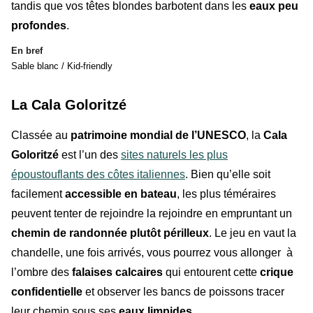
tandis que vos têtes blondes barbotent dans les
eaux peu
profondes
.
En bref
Sable blanc / Kid-friendly
La Cala Goloritzé
Classée au
patrimoine mondial de l’UNESCO
, la
Cala
Goloritzé
est l’un des
sites naturels les plus
époustouflants des côtes italiennes
. Bien qu’elle soit
facilement
accessible en bateau
, les plus téméraires
peuvent tenter de rejoindre la rejoindre en empruntant un
chemin de randonnée plutôt périlleux
. Le jeu en vaut la
chandelle, une fois arrivés, vous pourrez vous allonger à
l’ombre des
falaises calcaires
qui entourent cette
crique
confidentielle
et observer les bancs de poissons tracer
leur chemin sous ses
eaux limpides
.