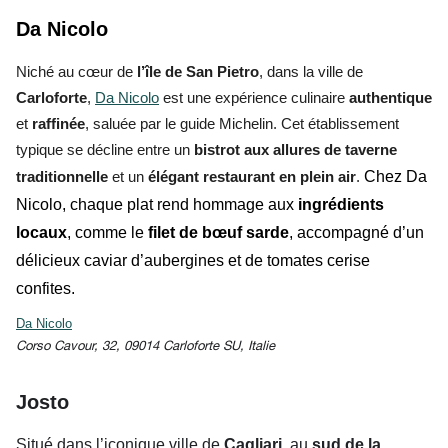
Da Nicolo
Niché au cœur de
l’île de San Pietro
, dans la ville de
Carloforte
,
Da Nicolo
est une expérience culinaire
authentique
et
raffinée
, saluée par le guide Michelin. Cet établissement
typique se décline entre un
bistrot aux allures de taverne
traditionnelle
et un
élégant restaurant en plein air
.
Chez Da
Nicolo, chaque plat rend hommage aux
ingrédients
locaux
, comme le
filet de bœuf sarde
, accompagné d’un
délicieux caviar d’aubergines et de tomates cerise
confites.
Da Nicolo
Corso Cavour, 32, 09014 Carloforte SU, Italie
Josto
Situé dans l’iconique ville de
Cagliari
, au
sud de la