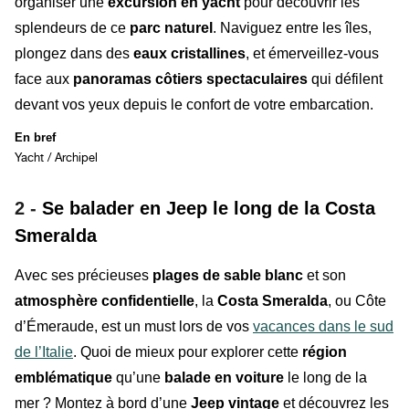
organiser une
excursion en yacht
pour découvrir les
splendeurs de ce
parc naturel
. Naviguez entre les îles,
plongez dans des
eaux cristallines
, et émerveillez-vous
face aux
panoramas côtiers spectaculaires
qui défilent
devant vos yeux depuis le confort de votre embarcation.
En bref
Yacht / Archipel
2 -
Se balader en Jeep le long de la Costa
Smeralda
Avec ses précieuses
plages de sable blanc
et son
atmosphère confidentielle
, la
Costa Smeralda
, ou Côte
d’Émeraude, est un must lors de vos
vacances dans le sud
de l’Italie
. Quoi de mieux pour explorer cette
région
emblématique
qu’une
balade en voiture
le long de la
mer ? Montez à bord d’une
Jeep vintage
et découvrez les