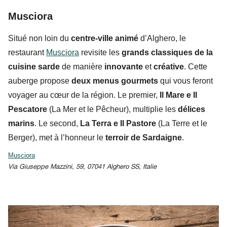
Musciora
Situé non loin du
centre-ville animé
d’Alghero, le
restaurant
Musciora
revisite les
grands classiques de la
cuisine sarde
de manière
innovante
et
créative
. Cette
auberge propose
deux menus gourmets
qui vous feront
voyager au cœur de la région.
Le premier,
Il Mare e Il
Pescatore
(La Mer et le Pêcheur), multiplie les
délices
marins
. Le second,
La Terra e Il Pastore
(La Terre et le
Berger), met à l’honneur le
terroir de Sardaigne
.
Musciora
Via Giuseppe Mazzini, 59, 07041 Alghero SS, Italie