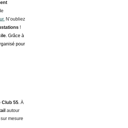
ment
de
ur.
N’oubliez
ustations
!
ile
.
Grâce à
rganisé pour
e
Club 55
. À
tail
autour
 sur mesure