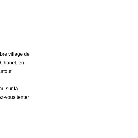
bre village de
 Chanel, en
urtout
s
eau sur
la
ez-vous tenter