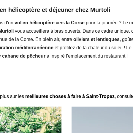
 en hélicoptère et déjeuner chez Murtoli
s d'
un
vol en hélicoptère
vers
la Corse
pour
la journée
? Le m
Murtoli
vous accueillera à bras ouverts. Dans ce cadre unique,
nnue
de la Corse. En plein air, entre
oliviers et lentisques
, goût
iration méditerranéenne
et profitez de la chaleur du soleil ! Le
e cabane de pêcheur
a inspiré l'emplacement du restaurant !
plus sur les
meilleures choses à faire à Saint-Tropez
, consult