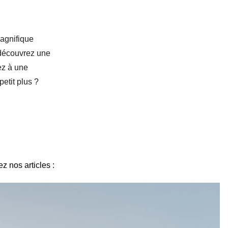
agnifique
 découvrez
une
ez à une
 petit plus ?
ez nos articles :