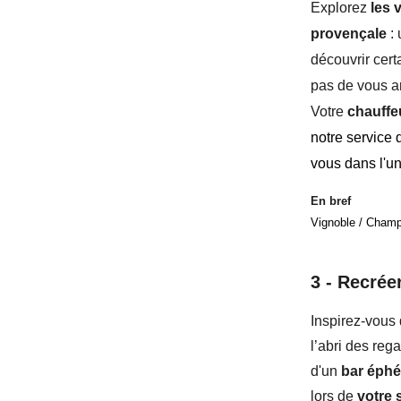
Explorez
les 
provençale
: 
découvrir
cert
pas de vous ar
Votre
chauffe
notre service 
vous dans l'u
En bref
Vignoble / Champ
3 -
Recréer
Inspirez-vous
l’abri des reg
d'un
bar éph
lors de
votre 