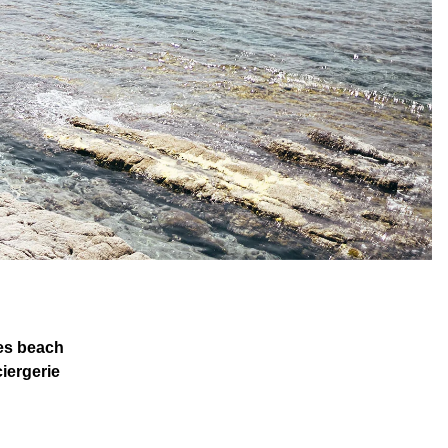
es beach
iergerie