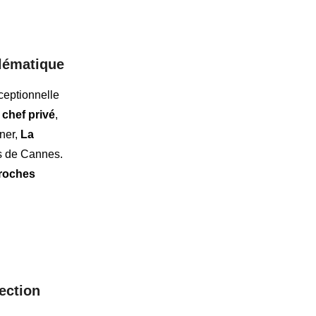
lématique
ceptionnelle
 chef privé
,
uner,
La
s de Cannes.
roches
lection