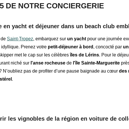
 5 DE NOTRE CONCIERGERIE
e en yacht et déjeuner dans un beach club emb
t de
Saint-Tropez
, embarquez sur
un yacht
pour une journée ex
 idyllique. Prenez votre
petit-déjeuner à bord
, concocté par
un
skipper met le cap sur les célèbres
îles de Lérins
. Pour le déje
aurant niché sur
l'anse rocheuse
de
l'île Sainte-Marguerite
prè
 ? N’oubliez pas de profiter d’une pause baignade au cœur
des 
stérel
.
ir les vignobles de la région en voiture de col