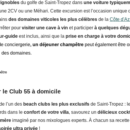
vignobles
du golfe de Saint-Tropez dans
une voiture typique
une
2CV
ou une
Méhari
. Cette excursion est l’occasion unique 
ains
des domaines viticoles les plus célèbres
de la
Côte d'Az
rêter pour
visiter une cave à vin
et participer
à quelques dég
ur-guide
est inclus, ainsi que la
prise en charge à votre domic
de conciergerie
, un déjeuner champêtre
peut également être o
n des domaines.
être
 le Club 55 à domicile
 de l’un des
beach clubs les plus exclusifs
de Saint-Tropez : l
ards dans le
confort de votre villa
, savourez un
délicieux cock
émère
imaginé par nos mixologues experts. À chacun sa recette
soirée ultra privée
!