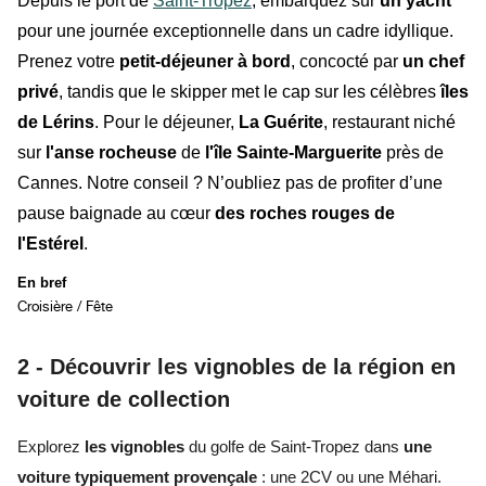
Depuis le port de
Saint-Tropez
, embarquez sur
un yacht
pour une journée exceptionnelle dans un cadre idyllique.
Prenez votre
petit-déjeuner à bord
, concocté par
un chef
privé
, tandis que le skipper met le cap sur les célèbres
îles
de Lérins
. Pour le déjeuner,
La Guérite
, restaurant niché
sur
l'anse rocheuse
de
l'île Sainte-Marguerite
près de
Cannes.
Notre conseil ? N’oubliez pas de profiter d’une
pause baignade au cœur
des roches rouges de
l'Estérel
.
En bref
Croisière / Fête
2 -
Découvrir les vignobles de la région en
voiture de collection
Explorez
les vignobles
du golfe de Saint-Tropez dans
une
voiture typiquement provençale
: une
2CV
ou une
Méhari
.