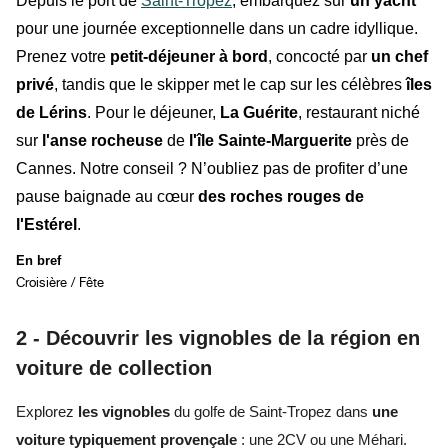
Depuis le port de
Saint-Tropez
, embarquez sur
un yacht
pour une journée exceptionnelle dans un cadre idyllique.
Prenez votre
petit-déjeuner à bord
, concocté par
un chef
privé
, tandis que le skipper met le cap sur les célèbres
îles
de Lérins
. Pour le déjeuner,
La Guérite
, restaurant niché
sur
l'anse rocheuse
de
l'île Sainte-Marguerite
près de
Cannes.
Notre conseil ? N’oubliez pas de profiter d’une
pause baignade au cœur
des roches rouges de
l'Estérel
.
En bref
Croisière / Fête
2 -
Découvrir les vignobles de la région en
voiture de collection
Explorez
les vignobles
du golfe de Saint-Tropez dans
une
voiture typiquement provençale
: une
2CV
ou une
Méhari
.