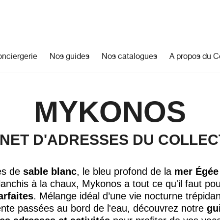
onciergerie
Nos guides
Nos catalogues
A propos du Co
MYKONOS
NET D'ADRESSES DU COLLEC
es de
sable blanc
, le bleu profond de la
mer Égée
anchis à la chaux,
Mykonos a tout ce qu'il faut
pou
arfaites
. Mélange idéal d’une
vie nocturne trépida
ente
passées au bord de l'eau, découvrez
notre
gu