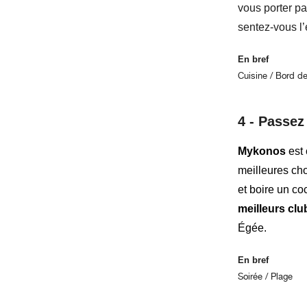
vous porter p
sentez-vous l’
En bref
Cuisine / Bord d
4 -
Passez 
Mykonos
est
meilleures cho
et boire un co
meilleurs clu
Égée.
En bref
Soirée / Plage