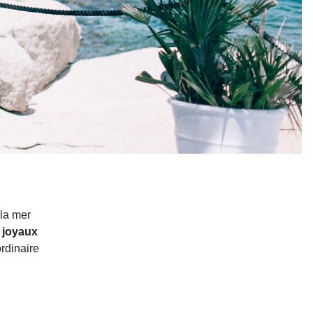
la mer
 joyaux
ordinaire