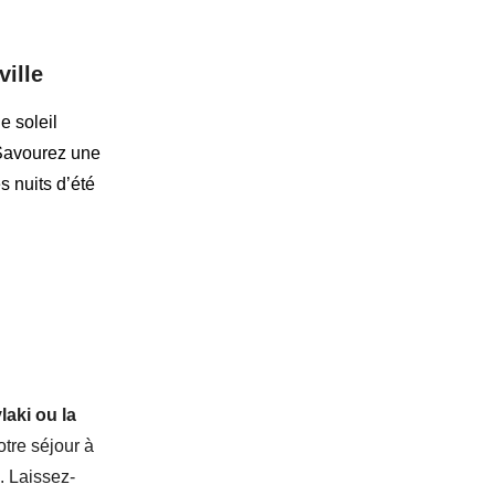
ville
e soleil
 Savourez une
s nuits d’été
aki ou la
otre séjour à
. Laissez-