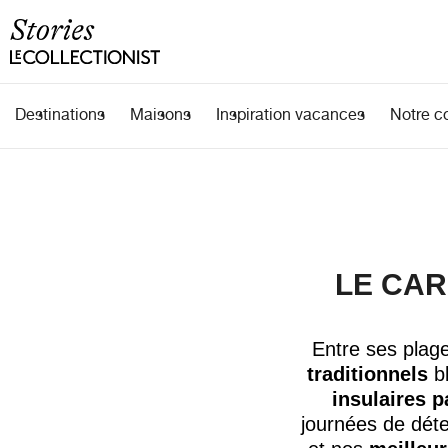
Destinations
Maisons
Inspiration vacances
Notre c
LE CAR
Entre ses
plag
traditionnels
bl
insulaires p
journées de dét