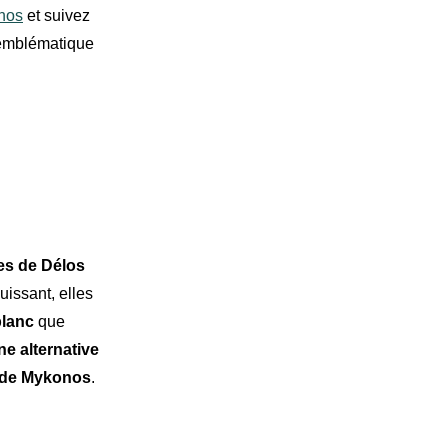
onos
et suivez
e emblématique
les de Délos
uissant, elles
blanc
que
ne alternative
 de Mykonos
.