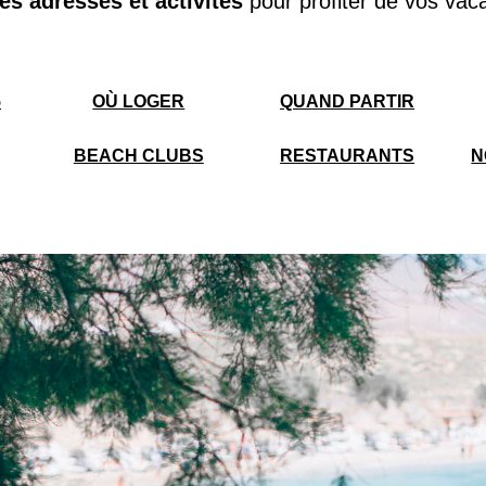
es adresses et activités
pour profiter de vos va
5
OÙ LOGER
QUAND PARTIR
BEACH CLUBS
RESTAURANTS
N