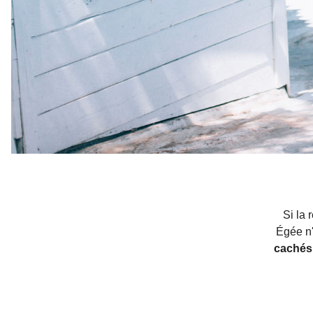
Si la 
Égée n'
cachés