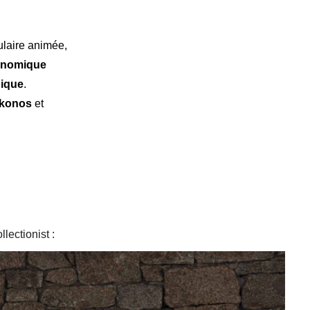
ulaire animée,
ronomique
nique
.
ykonos
et
lectionist :