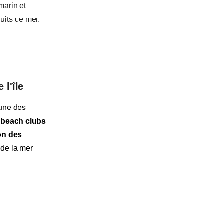
 marin
et
uits de mer.
 l'île
une des
s beach clubs
on des
de la mer