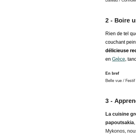
Bateau / Confiden
2 -
Boire u
Rien de tel q
couchant pein
délicieuse re
en
Grèce
, tan
En bref
Belle vue / Festi
3 -
Apprend
La cuisine g
papoutsakia
,
Mykonos, nous