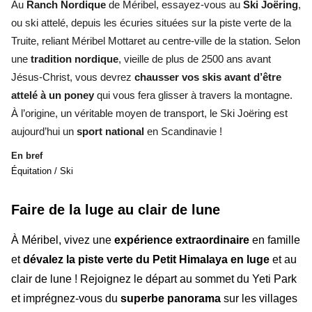
Au
Ranch Nordique
de Méribel, essayez-vous au
Ski Joëring
,
ou ski attelé, depuis les écuries situées sur la piste verte de la
Truite, reliant Méribel Mottaret au centre-ville de la station. Selon
une
tradition nordique
, vieille de plus de 2500 ans avant
Jésus-Christ, vous devrez
chausser vos skis avant d’être
attelé à un poney
qui vous fera glisser à travers la montagne.
À l’origine, un véritable moyen de transport, le Ski Joëring est
aujourd’hui un
sport national
en Scandinavie
!
En bref
Équitation / Ski
Faire de la luge au clair de lune
À Méribel, vivez une
expérience extraordinaire
en famille
et
dévalez la piste verte du Petit Himalaya
en luge
et au
clair de lune
!
Rejoignez le départ au sommet du Yeti Park
et imprégnez-vous du
superbe panorama
sur les
villages