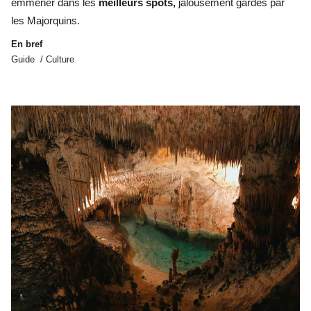
emmener dans les
meilleurs spots,
jalousement gardés par
les Majorquins.
En bref
Guide / Culture