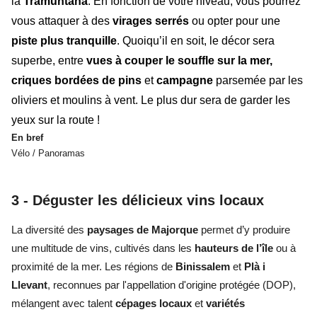
la
Tramuntana
.
En fonction de votre niveau, vous pourrez
vous attaquer à des
virages serrés
ou opter pour une
piste plus tranquille
. Quoiqu’il en soit, le décor sera
superbe, entre
vues à couper le souffle sur la mer,
criques bordées de pins
et
campagne
parsemée par les
oliviers et moulins à vent. Le plus dur sera de garder les
yeux sur la route !
En bref
Vélo / Panoramas
3 - Déguster les délicieux vins locaux
La diversité des
paysages de Majorque
permet d’y produire
une multitude de vins, cultivés dans les
hauteurs de l’île
ou à
proximité de la mer. Les régions de
Binissalem
et
Plà i
Llevant
, reconnues par l'appellation d'origine protégée (DOP),
mélangent avec talent
cépages locaux
et
variétés