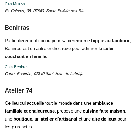
Can Muson
Es Coloms, 98, 07840, Santa Eulària des Riu
Benirras
Particulièrement connu pour sa
cérémonie hippie au tambour
,
Benirras est un autre endroit rêvé pour admirer
le soleil
couchant en famille
.
Cala Benirras
Carrer Benirràs, 07810 Sant Joan de Labritja
Atelier 74
Ce lieu qui accueille tout le monde dans une
ambiance
familiale et chaleureuse
, propose une
cuisine faite maison
,
une
boutique
, un
atelier d'artisanat
et une
aire de jeux
pour
les plus petits.