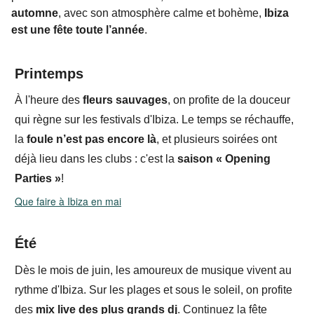
automne
, avec son atmosphère calme et bohème,
Ibiza
est une fête
toute l’année
.
Printemps
À l'heure des
fleurs sauvages
, on profite de la douceur
qui règne sur les festivals d'Ibiza. Le temps se réchauffe,
la
foule n’est pas encore là
, et plusieurs soirées
ont
déjà lieu dans les clubs : c'est la
saison
«
Opening
Parties
»
!
Que faire à Ibiza en mai
É
té
Dès le mois de juin, les amoureux de musique vivent au
rythme d'Ibiza.
Sur les plages et sous le soleil, on profite
des
mix live des plus grands dj
. Continuez la fête