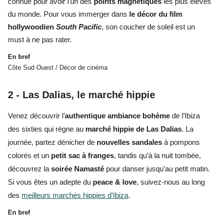
connue pour avoir l'
un des
points magnétiques
les plus élevés
du monde. Pour vous immerger dans
le décor du film
hollywoodien
South Pacific
, son
coucher de soleil
est
un
must à ne pas rater.
En bref
Côte Sud Ouest / Décor de cinéma
2 -
Las Dalias, l
e marché hippie
Venez découvrir l’
authentique
ambiance bohème
de l’Ibiza
des sixties qui règne au
marché hippie de Las Dalias
. La
journée, partez dénicher de
nouvelles sandales
à pompons
colorés et un
petit sac à franges
, tandis qu’à la nuit tombée,
découvrez la
soirée
Namasté
pour danser jusqu’au petit matin.
Si vous êtes un adepte du
peace & love
, suivez-nous au long
des
meilleurs marchés hippies d'Ibiza
.
En bref