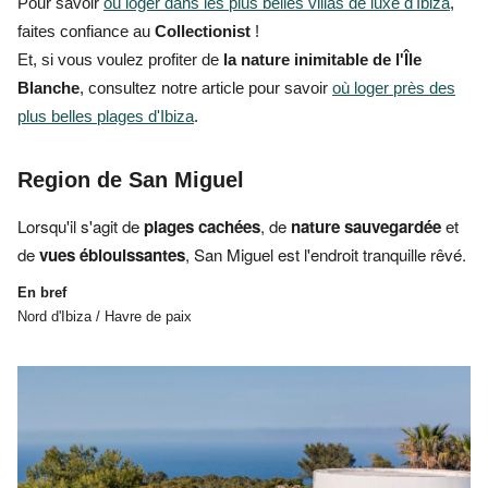
Pour savoir
où loger dans les plus belles villas de luxe d'Ibiza
,
faites confiance au
Collectionist
!
Et, si vous voulez profiter de
la nature inimitable de l'Île
Blanche
, consultez notre article pour savoir
où loger près des
plus belles plages d'Ibiza
.
Region de San Miguel
Lorsqu'il s'agit de
plages cachées
, de
nature sauvegardée
et
de
vues éblouissantes
, San Miguel est
l'endroit tranquille rêvé.
En bref
Nord d'Ibiza / Havre de paix