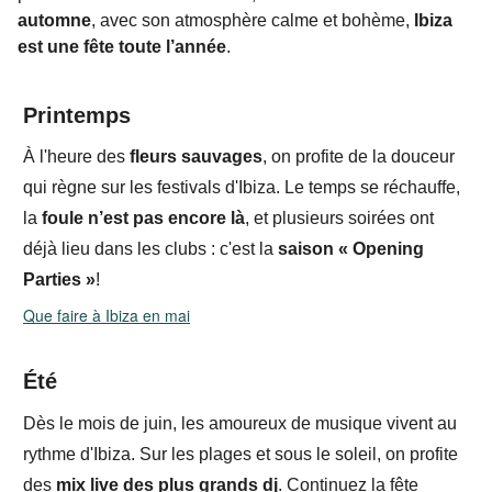
automne
, avec son atmosphère calme et bohème,
Ibiza
est une fête
toute l’année
.
Printemps
À l'heure des
fleurs sauvages
, on profite de la douceur
qui règne sur les festivals d'Ibiza. Le temps se réchauffe,
la
foule n’est pas encore là
, et plusieurs soirées
ont
déjà lieu dans les clubs : c'est la
saison
«
Opening
Parties
»
!
Que faire à Ibiza en mai
É
té
Dès le mois de juin, les amoureux de musique vivent au
rythme d'Ibiza.
Sur les plages et sous le soleil, on profite
des
mix live des plus grands dj
. Continuez la fête