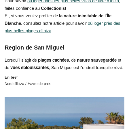
Pour savoir
où loger dans les plus belles villas de luxe d'Ibiza
,
faites confiance au
Collectionist
!
Et, si vous voulez profiter de
la nature inimitable de l'Île
Blanche
, consultez notre article pour savoir
où loger près des
plus belles plages d'Ibiza
.
Region de San Miguel
Lorsqu'il s'agit de
plages cachées
, de
nature sauvegardée
et
de
vues éblouissantes
, San Miguel est
l'endroit tranquille rêvé.
En bref
Nord d'Ibiza / Havre de paix