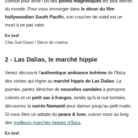
connue pour avoir l'
un des
points magnétiques
les plus élevés
du monde. Pour vous immerger dans
le décor du film
hollywoodien
South Pacific
, son
coucher de soleil
est
un
must à ne pas rater.
En bref
Côte Sud Ouest / Décor de cinéma
2 -
Las Dalias, l
e marché hippie
Venez découvrir l’
authentique
ambiance bohème
de l’Ibiza
des sixties qui règne au
marché hippie de Las Dalias
. La
journée, partez dénicher de
nouvelles sandales
à pompons
colorés et un
petit sac à franges
, tandis qu’à la nuit tombée,
découvrez la
soirée
Namasté
pour danser jusqu’au petit matin.
Si vous êtes un adepte du
peace & love
, suivez-nous au long
des
meilleurs marchés hippies d'Ibiza
.
En bref