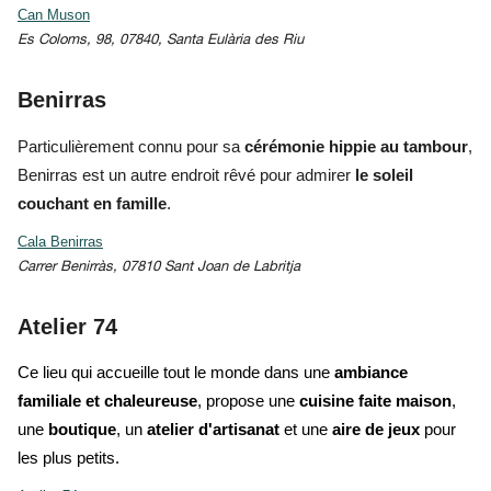
Can Muson
Es Coloms, 98, 07840, Santa Eulària des Riu
Benirras
Particulièrement connu pour sa
cérémonie hippie au tambour
,
Benirras est un autre endroit rêvé pour admirer
le soleil
couchant en famille
.
Cala Benirras
Carrer Benirràs, 07810 Sant Joan de Labritja
Atelier 74
Ce lieu qui accueille tout le monde dans une
ambiance
familiale et chaleureuse
, propose une
cuisine faite maison
,
une
boutique
, un
atelier d'artisanat
et une
aire de jeux
pour
les plus petits.