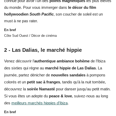
connue pour avoir l'
un des
points magnétiques
les plus élevés
du monde. Pour vous immerger dans
le décor du film
hollywoodien
South Pacific
, son
coucher de soleil
est
un
must à ne pas rater.
En bref
Côte Sud Ouest / Décor de cinéma
2 -
Las Dalias, l
e marché hippie
Venez découvrir l’
authentique
ambiance bohème
de l’Ibiza
des sixties qui règne au
marché hippie de Las Dalias
. La
journée, partez dénicher de
nouvelles sandales
à pompons
colorés et un
petit sac à franges
, tandis qu’à la nuit tombée,
découvrez la
soirée
Namasté
pour danser jusqu’au petit matin.
Si vous êtes un adepte du
peace & love
, suivez-nous au long
des
meilleurs marchés hippies d'Ibiza
.
En bref