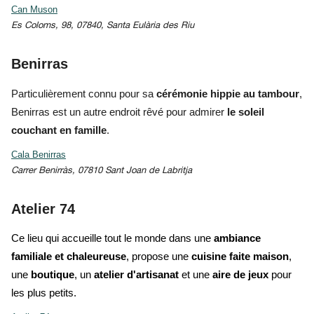
Can Muson
Es Coloms, 98, 07840, Santa Eulària des Riu
Benirras
Particulièrement connu pour sa
cérémonie hippie au tambour
,
Benirras est un autre endroit rêvé pour admirer
le soleil
couchant en famille
.
Cala Benirras
Carrer Benirràs, 07810 Sant Joan de Labritja
Atelier 74
Ce lieu qui accueille tout le monde dans une
ambiance
familiale et chaleureuse
, propose une
cuisine faite maison
,
une
boutique
, un
atelier d'artisanat
et une
aire de jeux
pour
les plus petits.