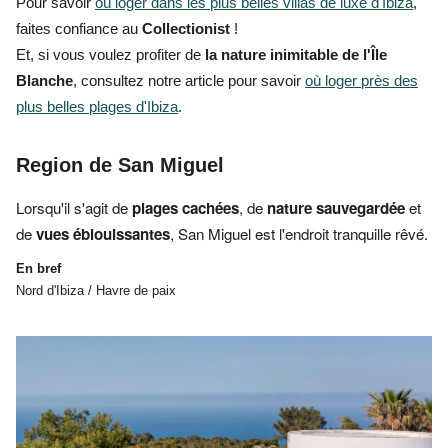
Pour savoir
où loger dans les plus belles villas de luxe d'Ibiza
,
faites confiance au
Collectionist
!
Et, si vous voulez profiter de
la nature inimitable de l'Île
Blanche
, consultez notre article pour savoir
où loger près des
plus belles plages d'Ibiza
.
Region de San Miguel
Lorsqu'il s'agit de
plages cachées
, de
nature sauvegardée
et
de
vues éblouissantes
, San Miguel est
l'endroit tranquille rêvé.
En bref
Nord d'Ibiza / Havre de paix