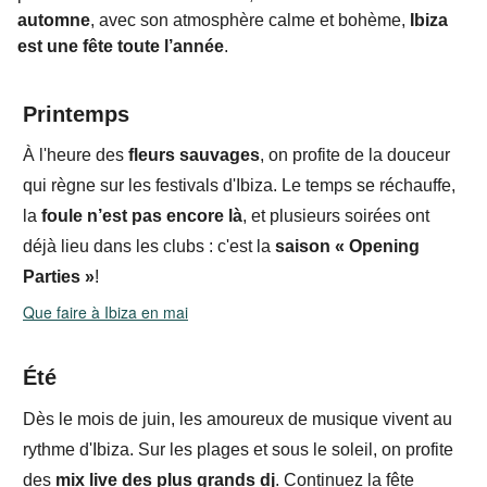
automne
, avec son atmosphère calme et bohème,
Ibiza
est une fête
toute l’année
.
Printemps
À l'heure des
fleurs sauvages
, on profite de la douceur
qui règne sur les festivals d'Ibiza. Le temps se réchauffe,
la
foule n’est pas encore là
, et plusieurs soirées
ont
déjà lieu dans les clubs : c'est la
saison
«
Opening
Parties
»
!
Que faire à Ibiza en mai
É
té
Dès le mois de juin, les amoureux de musique vivent au
rythme d'Ibiza.
Sur les plages et sous le soleil, on profite
des
mix live des plus grands dj
. Continuez la fête