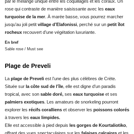
par le mélange unique entre les coquillages et les coraux. Un
rose qui contraste de manière saisissante avec les
eaux
turquoise de la mer
. À marée basse, vous pourrez marcher
jusqu’au joli petit
village d’Elafonissi
, perché sur un
petit îlot
rocheux
recouvert d’une végétation luxuriante.
En bref
Sable rose / Must see
Plage de Preveli
La
plage de Preveli
est l'une des plus célèbres de Crète.
Située sur
la côte sud de l’île
, elle est digne d’un paradis
tropical, avec son
sable doré,
ses
eaux turquoise
et ses
palmiers exotiques
. Les amateurs de snorkeling pourront
explorer les
récifs coralliens
et observer les
poissons colorés
à travers les
eaux limpides.
Elle est accessible à pied depuis
les gorges de Kourtaliotiko
,
offrant des vues spectaculaires sur les
falaises calcaires
et les