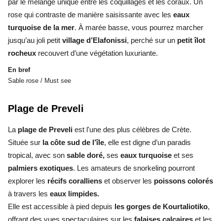
par le mélange unique entre les coquillages et les coraux. Un
rose qui contraste de manière saisissante avec les
eaux
turquoise de la mer
. À marée basse, vous pourrez marcher
jusqu’au joli petit
village d’Elafonissi
, perché sur un
petit îlot
rocheux
recouvert d’une végétation luxuriante.
En bref
Sable rose / Must see
Plage de Preveli
La
plage de Preveli
est l'une des plus célèbres de Crète.
Située sur
la côte sud de l’île
, elle est digne d’un paradis
tropical, avec son
sable doré,
ses
eaux turquoise
et ses
palmiers exotiques
. Les amateurs de snorkeling pourront
explorer les
récifs coralliens
et observer les
poissons colorés
à travers les
eaux limpides.
Elle est accessible à pied depuis
les gorges de Kourtaliotiko
,
offrant des vues spectaculaires sur les
falaises calcaires
et les