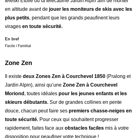
téléski
Étoile
ou la télécabine Jardin Alpin afin de monter
en altitude avant de
jouer les moniteurs de skis avec les
plus petits
, pendant que les grands peaufinent leurs
virages
en toute sécurité.
En bref
Facile / Familial
Zone Zen
Il existe
deux Zones Zen à Courchevel 1850
(Pralong et
Jardin Alpin), ainsi qu’une
Zone Zen à Courchevel
Moriond
, toutes idéales
pour les jeunes enfants et les
skieurs débutants.
Sur de grandes collines en pente
douce, chacun peut faire ses
premiers chasse-neiges en
toute sécurité.
Pour ceux qui souhaitent progresser
rapidement, faites face aux
obstacles faciles
mis à votre
disposition pour peaufiner votre technique !