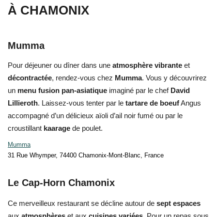
À CHAMONIX
Mumma
Pour déjeuner ou dîner dans une
atmosphère vibrante
et
décontractée
, rendez-vous chez
Mumma
. Vous y découvrirez
un
menu fusion pan-asiatique
imaginé par le chef
David
Lillieroth
. Laissez-vous tenter par le
tartare de boeuf
Angus
accompagné d’un délicieux aïoli d’ail noir fumé ou par le
croustillant
kaarage
de poulet.
Mumma
31 Rue Whymper, 74400 Chamonix-Mont-Blanc, France
Le Cap-Horn Chamonix
Ce merveilleux restaurant se décline autour de
sept espaces
aux
atmosphères
et aux
cuisines
variées
. Pour un repas sous