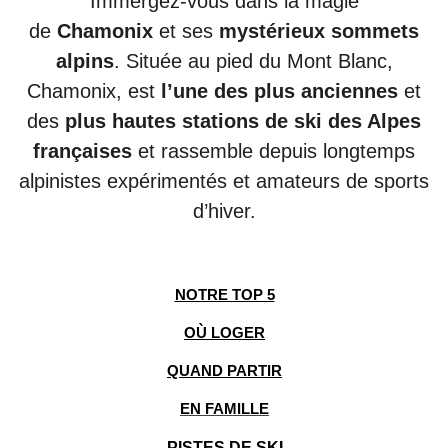
Immergez-vous dans la magie
de
Chamonix
et ses
mystérieux sommets
alpins
.
Située au pied du Mont Blanc,
Chamonix, est
l’une des plus
anciennes
et
des
plus
hautes stations de ski des Alpes
françaises
et rassemble depuis longtemps
alpinistes expérimentés et amateurs de sports
d’hiver.
NOTRE TOP 5
OÙ LOGER
QUAND PARTIR
EN FAMILLE
PISTES DE SKI